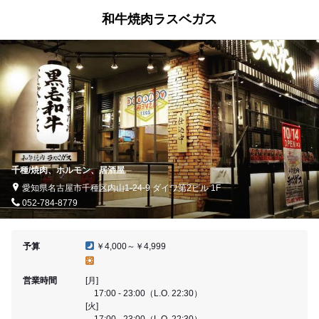
和牛焼肉ラスベガス
千種/焼肉、ホルモン、居酒屋
愛知県名古屋市千種区内山1-24-9 ダイワ第2ビル 1F
052-784-8779
予算
￥4,000～￥4,999
営業時間
[月]
17:00 - 23:00（L.O. 22:30）
[火]
17:00 - 23:00（L.O. 22:30）