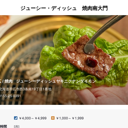
ジューシー・ディッシュ 焼肉南大門
 / 焼肉
ジューシーディッシュヤキニクナンダイモン
北海道帯広市西3条南19丁目1番地
0155-25-0391
￥4,000～￥4,999
￥1,000～￥1,999
時間
[月]