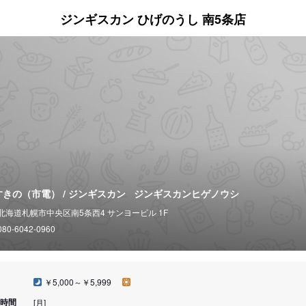
ジンギスカン ひげのうし 南5条店
すきの（市電） / ジンギスカン
ジンギスカンヒゲノウシ
北海道札幌市中央区南5条西4 サンヨービル 1F
080-6042-0960
￥5,000～￥5,999
時間
[月]