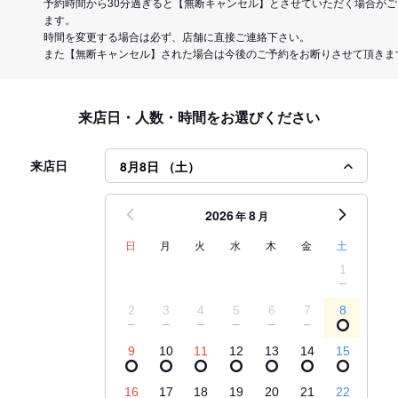
予約時間から30分過ぎると【無断キャンセル】とさせていただく場合がご
ます。
時間を変更する場合は必ず、店舗に直接ご連絡下さい。
また【無断キャンセル】された場合は今後のご予約をお断りさせて頂きま
来店日・人数・時間をお選びください
来店日
8月8日 （土）
2026
8
年
月
日
月
火
水
木
金
土
1
2
3
4
5
6
7
8
9
10
11
12
13
14
15
16
17
18
19
20
21
22