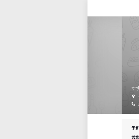
す
予算
営業