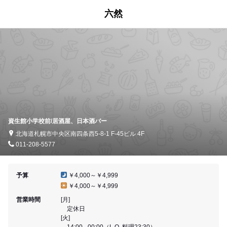
六然
資生館小学校前/居酒屋、日本酒バー
北海道札幌市中央区南四条西5-8-1 F-45ビル 4F
011-208-5577
予算
￥4,000～￥4,999
￥4,000～￥4,999
営業時間
[月]
定休日
[火]
14:00 - 00:00（L.O. 料理23:30）