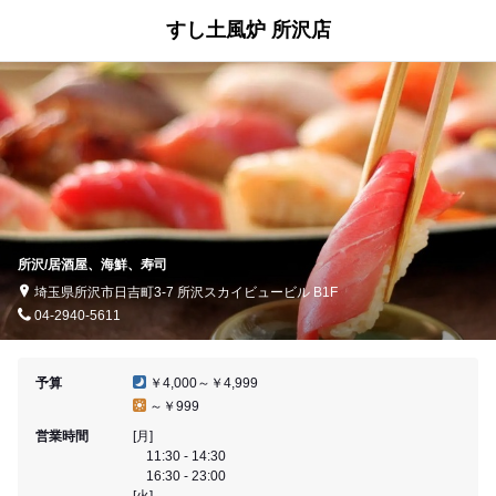
すし土風炉 所沢店
所沢/居酒屋、海鮮、寿司
埼玉県所沢市日吉町3-7 所沢スカイビュービル B1F
04-2940-5611
予算
￥4,000～￥4,999
～￥999
営業時間
[月]
11:30 - 14:30
16:30 - 23:00
[火]