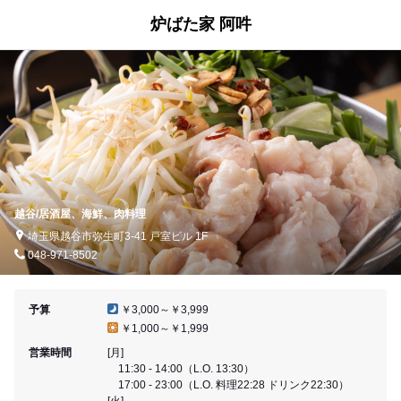
炉ばた家 阿吽
越谷/居酒屋、海鮮、肉料理
埼玉県越谷市弥生町3-41 戸室ビル 1F
048-971-8502
予算
￥3,000～￥3,999
￥1,000～￥1,999
営業時間
[月]
11:30 - 14:00（L.O. 13:30）
17:00 - 23:00（L.O. 料理22:28 ドリンク22:30）
[火]