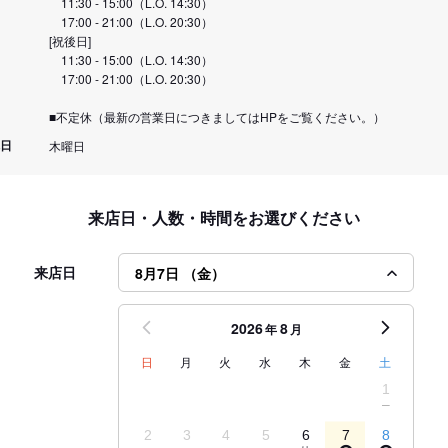
11:30 - 15:00（L.O. 14:30）
17:00 - 21:00（L.O. 20:30）
[祝後日]
11:30 - 15:00（L.O. 14:30）
17:00 - 21:00（L.O. 20:30）
■不定休（最新の営業日につきましてはHPをご覧ください。）
日
木曜日
来店日・人数・時間をお選びください
来店日
8月7日 （金）
2026
8
年
月
日
月
火
水
木
金
土
1
2
3
4
5
6
7
8