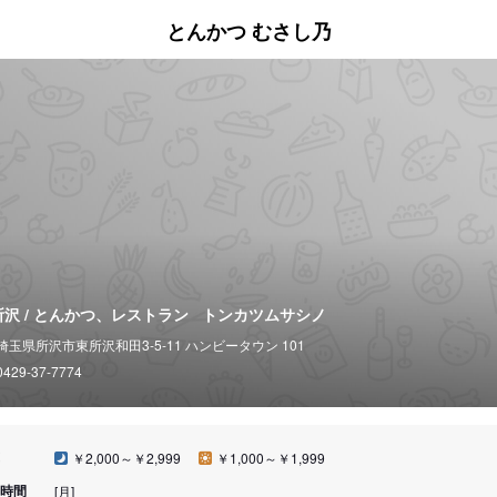
とんかつ むさし乃
所沢 / とんかつ、レストラン
トンカツムサシノ
埼玉県所沢市東所沢和田3-5-11 ハンビータウン 101
0429-37-7774
￥2,000～￥2,999
￥1,000～￥1,999
時間
[月]