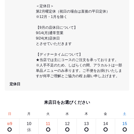
＜定休日＞
第2月曜定休（祝日の場合は直後の平日定休）
※12月・1月を除く
【9月の店休日について】
9/14(月)通常営業
9/24(木)店休日
とさせていただきます
【ディナータイムについて】
★当店では主にコースのご注文を承っております。
※人手不足のため、しばらくの間、アラカルトは一部
単品メニューのみ承ります。ご不便をお掛けいたしま
すが何卒ご理解とご協力の程 お願い申し上げます。
定休日
来店日をお選びください
日
月
火
水
木
金
土
9
10
11
12
13
14
15
8/