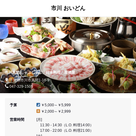
市川 おいどん
市川真間/しゃぶしゃぶ、日本料理、居酒屋
千葉県市川市真間1-16-9
047-329-1505
予算
￥5,000～￥5,999
￥2,000～￥2,999
営業時間
[月]
11:30 - 14:30（L.O. 料理14:00）
17:00 - 22:00（L.O. 料理21:00）
[火]