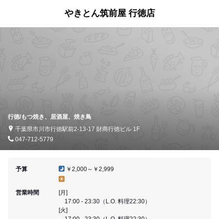
やきとん筑前屋 行徳店
行徳/もつ焼き、居酒屋、焼き鳥
千葉県市川市行徳駅前2-13-17 財商行徳ビル 1F
047-712-5779
予算
￥2,000～￥2,999
営業時間
[月]
17:00 - 23:30（L.O. 料理22:30）
[火]
17:00 - 23:30（L.O. 料理22:30）