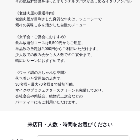
その他新鮮野菜を使ったオリジナルタパスが楽しめるイタリアンバル
《老舗肉屋の厳選牛肉》
老舗肉屋が目利きした良質な牛肉は、ジューシーで
素材の美味しさを活かした自慢のメニュー
《女子会・ご宴会におすすめ》
飲み放題付コースは5,500円からご用意。
単品飲み放題は2,000円からご利用いただけます。
少人数での飲み会から大人数でのご宴会まで、
幅広いシーンにおすすめです。
《ウッド調のおしゃれな空間》
落ち着いた雰囲気の店内で、
30名様～最大70名様まで貸切可能。
マイクやプロジェクタースクリーンも完備しており、
会社宴会や懇親会、結婚式二次会などの
パーティーにもご利用いただけます。
来店日・人数・時間をお選びください