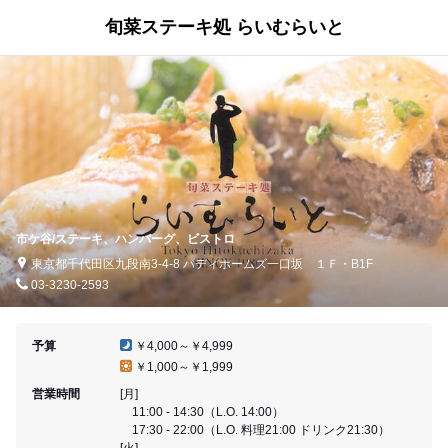
旬菜ステーキ処 らいむらいと
市ケ谷/ステーキ、ハンバーグ、ビストロ
東京都千代田区九段南3-4-8 パディホームズ一口坂 １Ｆ・B1F
03-3230-2593
予算
￥4,000～￥4,999
￥1,000～￥1,999
営業時間
[月]
11:00 - 14:30（L.O. 14:00）
17:30 - 22:00（L.O. 料理21:00 ドリンク21:30）
[火]