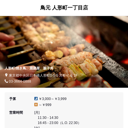
鳥元 人形町一丁目店
人形町/焼き鳥、居酒屋、親子丼
東京都中央区日本橋人形町1-5-5 芳町ビル 1F
03-3664-0888
予算
￥3,000～￥3,999
～￥999
営業時間
[月]
11:30 - 14:30
16:45 - 23:00（L.O. 22:30）
[火]