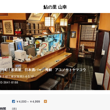
鮎の里 山幸
前仲町 / 居酒屋、日本酒バー、海鮮
アユノサトヤマコウ
東京都江東区富岡1-4-5 1F
03-3641-8188
￥4,000～￥4,999
時間
[月]