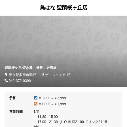
鳥はな 聖蹟桜ヶ丘店
聖蹟桜ケ丘/焼き鳥、釜飯、居酒屋
東京都多摩市関戸1-1-5 ザ・スクエア 1F
042-372-0390
予算
￥3,000～￥3,999
￥1,000～￥1,999
営業時間
[月]
11:30 - 15:00
17:00 - 21:30（L.O. 料理21:00 ドリンク21:15）
[火]