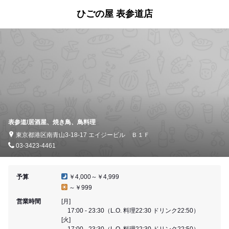
ひごの屋 表参道店
表参道/居酒屋、焼き鳥、鳥料理
東京都港区南青山3-18-17 エイジービル Ｂ１Ｆ
03-3423-4461
予算
￥4,000～￥4,999
～￥999
営業時間
[月]
17:00 - 23:30（L.O. 料理22:30 ドリンク22:50）
[火]
17:00 - 23:30（L.O. 料理22:30 ドリンク22:50）