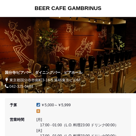
BEER CAFE GAMBRINUS
国分寺/ビアバー、ダイニングバー、ビアホール
東京都国分寺市南町3-16-5 第46東京ビル6F
042-325-0484
予算
￥5,000～￥5,999
営業時間
[月]
17:00 - 01:00（L.O. 料理23:00 ドリンク00:00）
[火]
17:00 - 01:00（L.O. 料理23:00 ドリンク00:00）