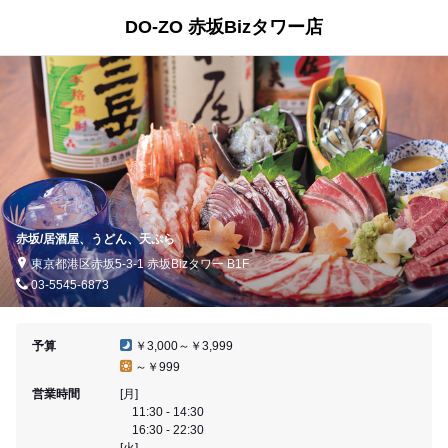
DO-ZO 赤坂Bizタワー店
赤坂/居酒屋、うどん、天ぷら
東京都港区赤坂5-3-1 赤坂Bizタワー B1F
03-5545-6873
予算
￥3,000～￥3,999
～￥999
営業時間
[月]
11:30 - 14:30
16:30 - 22:30
[火]