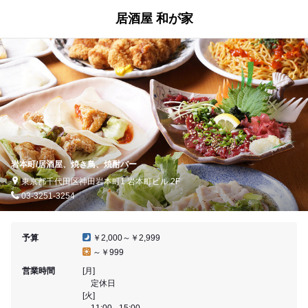
居酒屋 和が家
岩本町/居酒屋、焼き鳥、焼酎バー
東京都千代田区神田岩本町1 岩本町ビル 2F
03-3251-3254
予算
￥2,000～￥2,999
～￥999
営業時間
[月]
定休日
[火]
11:00 - 15:00