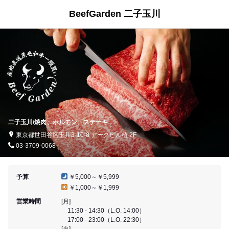
BeefGarden 二子玉川
二子玉川/焼肉、ホルモン、ステーキ
東京都世田谷区玉川3-10-8 アークビル植 2F
03-3709-0068
予算
￥5,000～￥5,999
￥1,000～￥1,999
営業時間
[月]
11:30 - 14:30（L.O. 14:00）
17:00 - 23:00（L.O. 22:30）
[火]