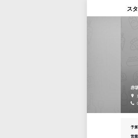
スタ
赤
予算
営業