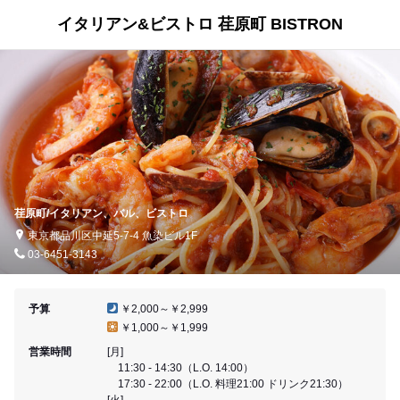
イタリアン&ビストロ 荏原町 BISTRON
荏原町/イタリアン、バル、ビストロ
東京都品川区中延5-7-4 魚染ビル1F
03-6451-3143
予算
￥2,000～￥2,999
￥1,000～￥1,999
営業時間
[月]
11:30 - 14:30（L.O. 14:00）
17:30 - 22:00（L.O. 料理21:00 ドリンク21:30）
[火]