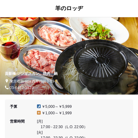
羊のロッヂ
面影橋/ジンギスカン、焼肉、鍋
東京都新宿区西早稲田3-19-3
03-6457-3929
予算
￥5,000～￥5,999
￥1,000～￥1,999
営業時間
[月]
17:00 - 22:30（L.O. 22:00）
[火]
17:00 - 22:30（L.O. 22:00）