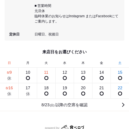
■ 営業時間
元旦休
臨時休業のお知らせはInstagram またはFacebookにて
ご案内します。
定休日
日曜日、祝後日
来店日をお選びください
日
月
火
水
木
金
土
9
10
11
12
13
14
15
8/
16
17
18
19
20
21
22
8/
8/23
以降の空席を確認
(日)
食べログ
powerd by