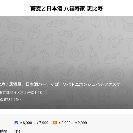
蕎麦と日本酒 八福寿家 恵比寿
比寿 / 居酒屋、日本酒バー、そば
ソバトニホンシュハチフクスケ
東京都渋谷区恵比寿南1-18-11
03-5734-1544
￥6,000～￥7,999
￥2,000～￥2,999
時間
[月]