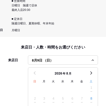
■ 営業時間
日曜日 隔週で店休
最終入店20:30
■ 定休日
隔週日曜日、夏期休暇、年末年始
日
月曜日
来店日・人数・時間をお選びください
来店日
8月9日 （日）
2026
8
年
月
日
月
火
水
木
金
土
1
2
3
4
5
6
7
8