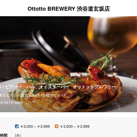
Ottotto BREWERY 渋谷道玄坂店
谷 / ビアバー、バル、オイスターバー
オットットブルワリー
東京都渋谷区道玄坂2-25-15 福田ビル 1F
03-6416-5607
￥3,000～￥3,999
￥3,000～￥3,999
時間
[月]