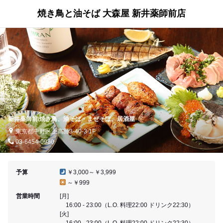
焼き鳥と油そば 大森屋 新井薬師前店
新井薬師前/焼き鳥、油そば・まぜそば、居酒屋
東京都中野区上高田3-40-3 1F
03-6454-0980
予算
￥3,000～￥3,999
～￥999
営業時間
[月]
16:00 - 23:00（L.O. 料理22:00 ドリンク22:30）
[火]
16:00 - 23:00（L.O. 料理22:00 ドリンク22:30）