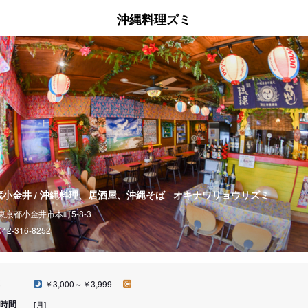
沖縄料理ズミ
蔵小金井 / 沖縄料理、居酒屋、沖縄そば
オキナワリョウリズミ
東京都小金井市本町5-8-3
042-316-8252
￥3,000～￥3,999
時間
[月]