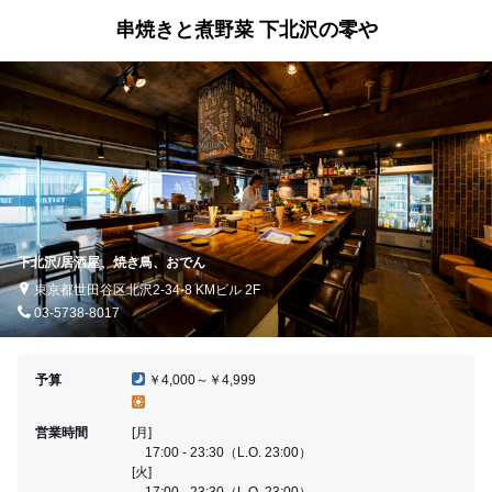
串焼きと煮野菜 下北沢の零や
下北沢/居酒屋、焼き鳥、おでん
東京都世田谷区北沢2-34-8 KMビル 2F
03-5738-8017
予算
￥4,000～￥4,999
営業時間
[月]
17:00 - 23:30（L.O. 23:00）
[火]
17:00 - 23:30（L.O. 23:00）