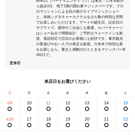
BAR21（バートゥエンティワン）は東京・六本木駅か
ら徒歩2分、地下1階の隠れ家マジックバーです。プロ
のマジシャンによる目の前のライブマジックショー
と、本格シグネチャーカクテルを少人数の特別な空間
でお楽しみいただけます。デートや誕生日、記念日の
サプライズ、接待や二次会にも最適。カバーチャージ
はショー込みで明朗会計、ご予約もウォークインも歓
迎、英語対応で訪日のお客様にも好評です。東京観光
の夜遊びやお一人での来店も歓迎。六本木で特別な夜
をお探しなら、驚きと感動のひとときをマジックバーB
AR21で。
定休日
来店日をお選びください
日
月
火
水
木
金
土
9
10
11
12
13
14
15
8/
16
17
18
19
20
21
22
8/