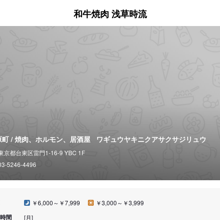
和牛焼肉 浅草時流
原町 / 焼肉、ホルモン、居酒屋
ワギュウヤキニクアサクサジリュウ
東京都台東区雷門1-16-9 YBC 1F
03-5246-4496
￥6,000～￥7,999
￥3,000～￥3,999
時間
[月]