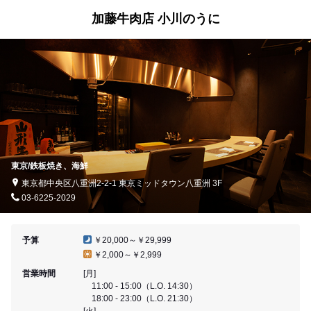
加藤牛肉店 小川のうに
東京/鉄板焼き、海鮮
東京都中央区八重洲2-2-1 東京ミッドタウン八重洲 3F
03-6225-2029
予算
￥20,000～￥29,999
￥2,000～￥2,999
営業時間
[月]
11:00 - 15:00（L.O. 14:30）
18:00 - 23:00（L.O. 21:30）
[火]