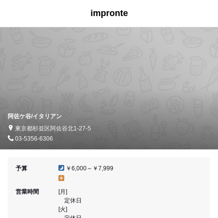
impronte
阿佐ケ谷/イタリアン
東京都杉並区阿佐谷北1-27-5
03-5356-6306
予算
￥6,000～￥7,999
営業時間
[月]
定休日
[火]
定休日