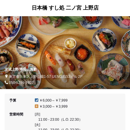
日本橋 すし処 二ノ宮 上野店
京成上野/寿司、海鮮
東京都台東区上野公園1-57 UENO3153ビル 2F
050-5786-7607
予算
￥6,000～￥7,999
￥3,000～￥3,999
営業時間
[月]
11:00 - 23:00（L.O. 22:30）
[火]
11:00 - 23:00（L.O. 22:30）