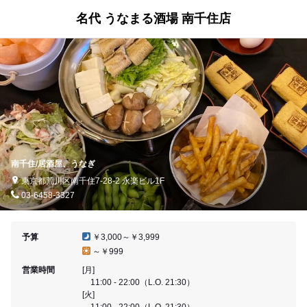
名代 うなまる酒場 南千住店
南千住/居酒屋、うなぎ
東京都荒川区南千住7-28-2 永楽ビル1F
03-6458-3327
予算
￥3,000～￥3,999
～￥999
営業時間
[月]
11:00 - 22:00（L.O. 21:30）
[火]
11:00 - 22:00（L.O. 21:30）