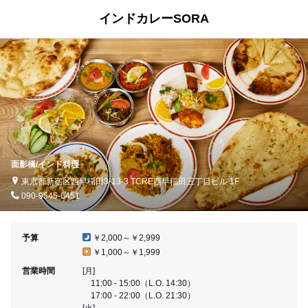
インドカレーSORA
面影橋/インド料理
東京都新宿区西早稲田3-13-3 TCRE西早稲田三丁目ビル 1F
090-9545-6451
予算
￥2,000～￥2,999
￥1,000～￥1,999
営業時間
[月]
11:00 - 15:00（L.O. 14:30）
17:00 - 22:00（L.O. 21:30）
[火]