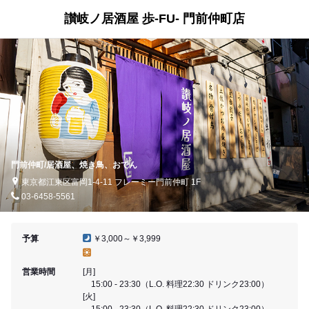
讃岐ノ居酒屋 歩-FU- 門前仲町店
門前仲町/居酒屋、焼き鳥、おでん
東京都江東区富岡1-4-11 フレーミー門前仲町 1F
03-6458-5561
予算
￥3,000～￥3,999
営業時間
[月]
15:00 - 23:30（L.O. 料理22:30 ドリンク23:00）
[火]
15:00 - 23:30（L.O. 料理22:30 ドリンク23:00）