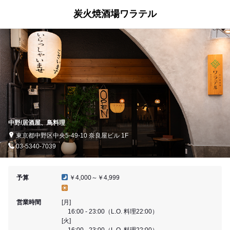
炭火焼酒場ワラテル
中野/居酒屋、鳥料理
東京都中野区中央5-49-10 奈良屋ビル 1F
03-5340-7039
予算
￥4,000～￥4,999
営業時間
[月]
16:00 - 23:00（L.O. 料理22:00）
[火]
16:00 - 23:00（L.O. 料理22:00）