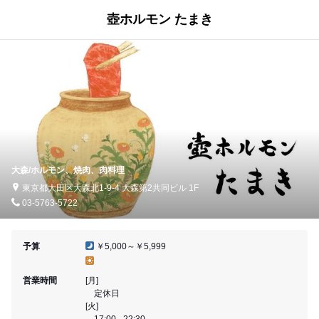
壺ホルモン たまき
大森/ホルモン、焼肉、肉料理
東京都大田区大森北1-9-4 大森第2共同ビル 1F
03-5763-5722
予算
￥5,000～￥5,999
営業時間
[月]
定休日
[火]
17:00 - 22:30