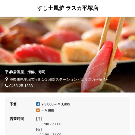
すし土風炉 ラスカ平塚店
平塚/居酒屋、海鮮、寿司
神奈川県平塚市宝町1-1 湘南ステーションビルラスカ平塚 4F
0463-25-1333
予算
￥3,000～￥3,999
～￥999
営業時間
[月]
11:00 - 21:00
[火]
11:00 - 21:00