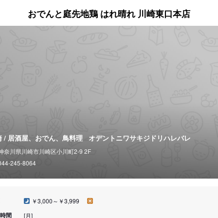
おでんと庭先地鶏 はれ晴れ 川崎東口本店
崎 / 居酒屋、おでん、鳥料理
オデントニワサキジドリハレバレ
神奈川県川崎市川崎区小川町2-9 2F
044-245-8064
￥3,000～￥3,999
時間
[月]