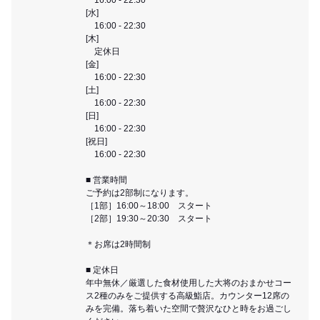
[水]
16:00 - 22:30
[木]
定休日
[金]
16:00 - 22:30
[土]
16:00 - 22:30
[日]
16:00 - 22:30
[祝日]
16:00 - 22:30
■ 営業時間
ご予約は2部制になります。
［1部］16:00～18:00 スタート
［2部］19:30～20:30 スタート
＊お席は2時間制
■ 定休日
年中無休／厳選した食材使用した大将のおまかせコー
ス2種のみをご提供する高級鮨店。カウンター12席の
みを完備。落ち着いた空間で贅沢なひと時をお過ごし