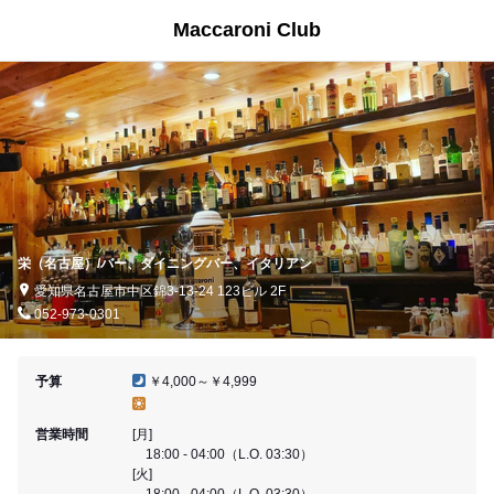
Maccaroni Club
栄（名古屋）/バー、ダイニングバー、イタリアン
愛知県名古屋市中区錦3-13-24 123ビル 2F
052-973-0301
予算
￥4,000～￥4,999
営業時間
[月]
18:00 - 04:00（L.O. 03:30）
[火]
18:00 - 04:00（L.O. 03:30）