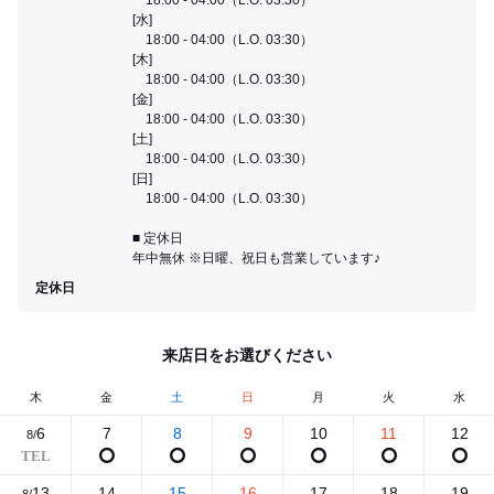
[水]
18:00 - 04:00（L.O. 03:30）
[木]
18:00 - 04:00（L.O. 03:30）
[金]
18:00 - 04:00（L.O. 03:30）
[土]
18:00 - 04:00（L.O. 03:30）
[日]
18:00 - 04:00（L.O. 03:30）
■ 定休日
年中無休 ※日曜、祝日も営業しています♪
定休日
来店日をお選びください
木
金
土
日
月
火
水
6
7
8
9
10
11
12
8/
13
14
15
16
17
18
19
8/