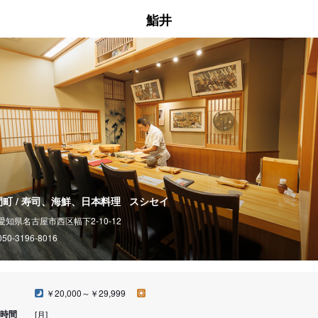
鮨井
間町 / 寿司、海鮮、日本料理
スシセイ
愛知県名古屋市西区幅下2-10-12
050-3196-8016
￥20,000～￥29,999
時間
[月]