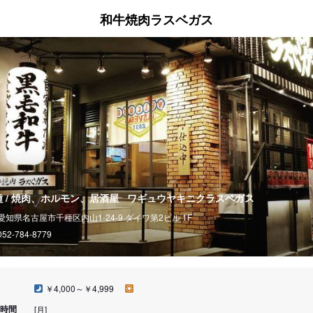
和牛焼肉ラスベガス
種 / 焼肉、ホルモン、居酒屋
ワギュウヤキニクラスベガス
愛知県名古屋市千種区内山1-24-9 ダイワ第2ビル 1F
052-784-8779
￥4,000～￥4,999
時間
[月]