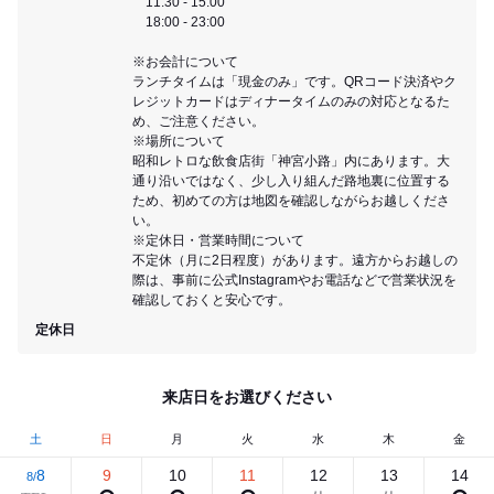
11:30 - 15:00
18:00 - 23:00
※お会計について
ランチタイムは「現金のみ」です。QRコード決済やク
レジットカードはディナータイムのみの対応となるた
め、ご注意ください。
※場所について
昭和レトロな飲食店街「神宮小路」内にあります。大
通り沿いではなく、少し入り組んだ路地裏に位置する
ため、初めての方は地図を確認しながらお越しくださ
い。
※定休日・営業時間について
不定休（月に2日程度）があります。遠方からお越しの
際は、事前に公式Instagramやお電話などで営業状況を
確認しておくと安心です。
定休日
来店日をお選びください
土
日
月
火
水
木
金
8
9
10
11
12
13
14
8/