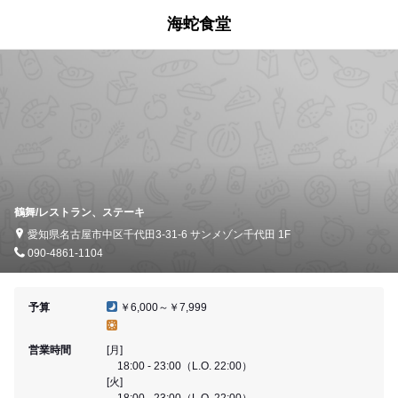
海蛇食堂
鶴舞/レストラン、ステーキ
愛知県名古屋市中区千代田3-31-6 サンメゾン千代田 1F
090-4861-1104
予算
￥6,000～￥7,999
営業時間
[月]
18:00 - 23:00（L.O. 22:00）
[火]
18:00 - 23:00（L.O. 22:00）