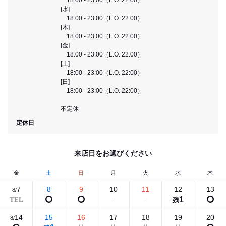
[水]
18:00 - 23:00（L.O. 22:00）
[木]
18:00 - 23:00（L.O. 22:00）
[金]
18:00 - 23:00（L.O. 22:00）
[土]
18:00 - 23:00（L.O. 22:00）
[日]
18:00 - 23:00（L.O. 22:00）
不定休
定休日
来店日をお選びください
金
土
日
月
火
水
木
7
8
9
10
11
12
13
8/
1
残
14
15
16
17
18
19
20
8/