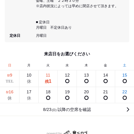
金曜、土曜 ２２時３０分
※店内状況によっては早めに閉店させて頂きます。
■ 定休日
月曜日 不定休日あり
定休日
月曜日
来店日をお選びください
日
月
火
水
木
金
土
9
10
11
12
13
14
15
8/
1
残
16
17
18
19
20
21
22
8/
8/23
以降の空席を確認
(日)
食べログ
powerd by