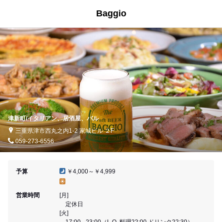
Baggio
津新町/イタリアン、居酒屋、バル
三重県津市西丸之内1-2 家城ビル ２F
059-273-6556
予算
￥4,000～￥4,999
営業時間
[月]
定休日
[火]
17:00 - 23:00（L.O. 料理22:00 ドリンク22:30）