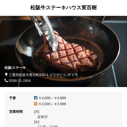
松阪牛ステーキハウス実百樹
松阪/ステーキ
三重県松阪市愛宕町840-1 プラザビル 2F C号
0598-31-2904
予算
￥4,000～￥4,999
￥2,000～￥2,999
営業時間
[月]
定休日
[火]
11:30 - 13:30