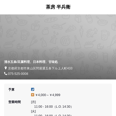
茶房 半兵衛
清水五条/豆腐料理、日本料理、甘味処
京都府京都市東山区問屋通五条下ル上人町433
075-525-0008
予算
￥4,000～￥4,999
営業時間
[月]
11:00 - 16:00（L.O. 14:30）
[火]
11:00 - 16:00（L.O. 14:30）